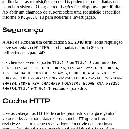
auditoria — as requisições e seus IDs podem ser consultadas no
painel do sistema. O log de requisições fica disponível por
30 dias
.
Ao abrir um chamado de suporte sobre uma requisição específica,
informe o
para acelerar a investigação.
Request-Id
Segurança
A API da Kobana usa certificados
SSL 2048 bits
. Toda requisição
deve ser feita via
HTTPS
— chamadas na porta 80 são
redirecionadas para 443.
Os clientes devem suportar
ou
com uma das
TLSv1.2
TLSv1.3
cifras:
,
,
TLS_AES_128_GCM_SHA256
TLS_AES_256_GCM_SHA384
,
TLS_CHACHA20_POLY1305_SHA256
ECDHE-RSA-AES128-GCM-
,
,
SHA256
ECDHE-RSA-AES128-SHA256
ECDHE-RSA-AES256-GCM-
,
,
SHA384
ECDHE-RSA-CHACHA20-POLY1305
ECDHE-RSA-AES256-
.
e
não são suportados.
SHA384
TLSv1
TLSv1.1
Cache HTTP
Use os cabeçalhos HTTP de cache para reduzir carga e ganhar
velocidade. A maioria das respostas inclui
e/ou
ETag
Last-
— armazene esses valores e reenvie nas próximas
Modified
requisições via
e
. Se o