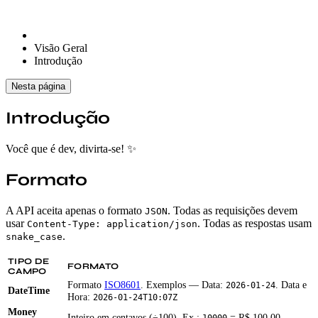
Visão Geral
Introdução
Nesta página
Introdução
Você que é dev, divirta-se! ✨
Formato
A API aceita apenas o formato
. Todas as requisições devem
JSON
usar
. Todas as respostas usam
Content-Type: application/json
.
snake_case
TIPO DE
FORMATO
CAMPO
Formato
ISO8601
. Exemplos — Data:
. Data e
2026-01-24
DateTime
Hora:
2026-01-24T10:07Z
Money
Inteiro em centavos (÷100). Ex.:
= R$ 100,00
10000