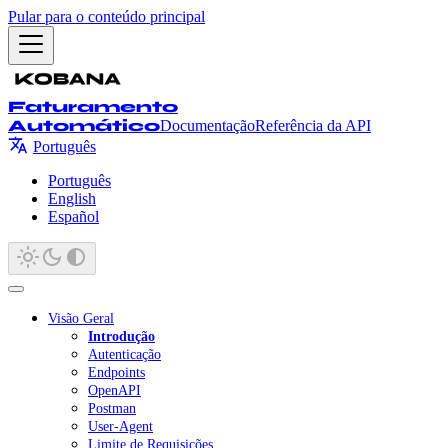
Pular para o conteúdo principal
Faturamento
Automático
Documentação
Referência da API
Português
Português
English
Español
Visão Geral
Introdução
Autenticação
Endpoints
OpenAPI
Postman
User-Agent
Limite de Requisições