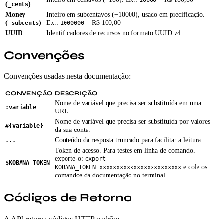
(
)
_cents
Money
Inteiro em subcentavos (÷10000), usado em precificação.
(
)
Ex.:
= R$ 100,00
_subcents
1000000
UUID
Identificadores de recursos no formato UUID v4
Convenções
Convenções usadas nesta documentação:
CONVENÇÃO
DESCRIÇÃO
Nome de variável que precisa ser substituída em uma
:variable
URL.
Nome de variável que precisa ser substituída por valores
#{variable}
da sua conta.
Conteúdo da resposta truncado para facilitar a leitura.
...
Token de acesso. Para testes em linha de comando,
exporte-o:
export
$KOBANA_TOKEN
e cole os
KOBANA_TOKEN=xxxxxxxxxxxxxxxxxxxxxxxx
comandos da documentação no terminal.
Códigos de Retorno
A API retorna códigos HTTP padrão: