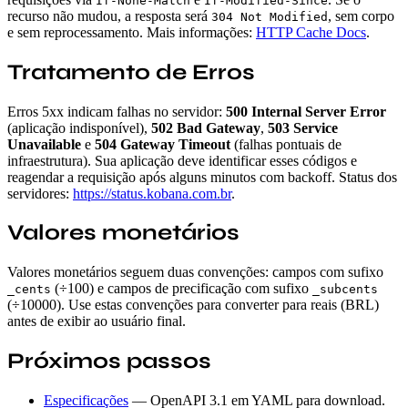
If-None-Match
If-Modified-Since
recurso não mudou, a resposta será
, sem corpo
304 Not Modified
e sem reprocessamento. Mais informações:
HTTP Cache Docs
.
Tratamento de Erros
Erros 5xx indicam falhas no servidor:
500 Internal Server Error
(aplicação indisponível),
502 Bad Gateway
,
503 Service
Unavailable
e
504 Gateway Timeout
(falhas pontuais de
infraestrutura). Sua aplicação deve identificar esses códigos e
reagendar a requisição após alguns minutos com backoff. Status dos
servidores:
https://status.kobana.com.br
.
Valores monetários
Valores monetários seguem duas convenções: campos com sufixo
(÷100) e campos de precificação com sufixo
_cents
_subcents
(÷10000). Use estas convenções para converter para reais (BRL)
antes de exibir ao usuário final.
Próximos passos
Especificações
— OpenAPI 3.1 em YAML para download.