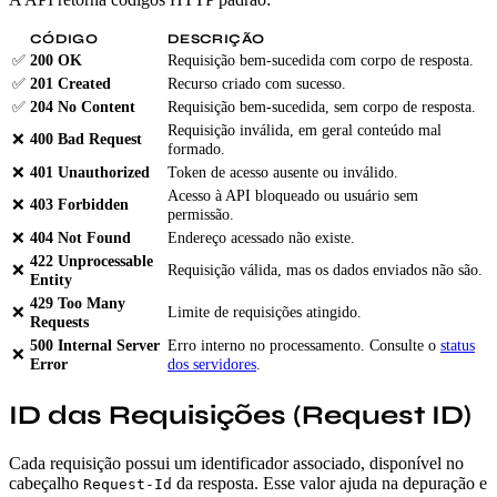
CÓDIGO
DESCRIÇÃO
✅
200 OK
Requisição bem-sucedida com corpo de resposta.
✅
201 Created
Recurso criado com sucesso.
✅
204 No Content
Requisição bem-sucedida, sem corpo de resposta.
Requisição inválida, em geral conteúdo mal
❌
400 Bad Request
formado.
❌
401 Unauthorized
Token de acesso ausente ou inválido.
Acesso à API bloqueado ou usuário sem
❌
403 Forbidden
permissão.
❌
404 Not Found
Endereço acessado não existe.
422 Unprocessable
❌
Requisição válida, mas os dados enviados não são.
Entity
429 Too Many
❌
Limite de requisições atingido.
Requests
500 Internal Server
Erro interno no processamento. Consulte o
status
❌
Error
dos servidores
.
ID das Requisições (Request ID)
Cada requisição possui um identificador associado, disponível no
cabeçalho
da resposta. Esse valor ajuda na depuração e
Request-Id