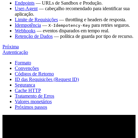
Endpoints
— URLs de Sandbox e Produção.
User-Agent
— cabeçalho recomendado para identificar sua
aplicação.
Limite de Requisições
— throttling e headers de resposta.
Idempotência
—
para retries seguros.
X-Idempotency-Key
Webhooks
— eventos disparados em tempo real.
Retenção de Dados
— política de guarda por tipo de recurso.
Próxima
Autenticação
Formato
Convenções
Códigos de Retorno
ID das Requisições (Request ID)
Segurança
Cache HTTP
Tratamento de Erros
Valores monetários
Próximos passos