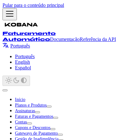
Pular para o conteúdo principal
Faturamento
Automático
Documentação
Referência da API
Português
Português
English
Español
Início
Planos e Produtos
Assinaturas
Faturas e Pagamentos
Contas
Cupons e Descontos
Gateways de Pagamento
Gestão de Inadimplência