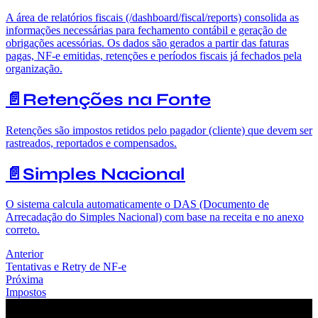
A área de relatórios fiscais (/dashboard/fiscal/reports) consolida as
informações necessárias para fechamento contábil e geração de
obrigações acessórias. Os dados são gerados a partir das faturas
pagas, NF-e emitidas, retenções e períodos fiscais já fechados pela
organização.
📄️
Retenções na Fonte
Retenções são impostos retidos pelo pagador (cliente) que devem ser
rastreados, reportados e compensados.
📄️
Simples Nacional
O sistema calcula automaticamente o DAS (Documento de
Arrecadação do Simples Nacional) com base na receita e no anexo
correto.
Anterior
Tentativas e Retry de NF-e
Próxima
Impostos