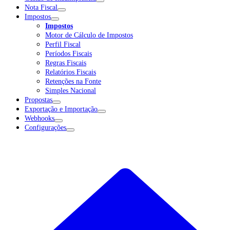
Nota Fiscal
Impostos
Impostos
Motor de Cálculo de Impostos
Perfil Fiscal
Períodos Fiscais
Regras Fiscais
Relatórios Fiscais
Retenções na Fonte
Simples Nacional
Propostas
Exportação e Importação
Webhooks
Configurações