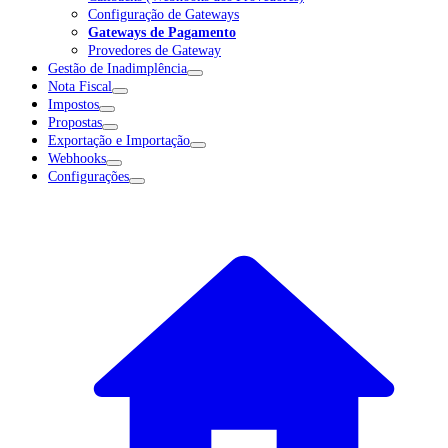
Configuração de Gateways
Gateways de Pagamento
Provedores de Gateway
Gestão de Inadimplência
Nota Fiscal
Impostos
Propostas
Exportação e Importação
Webhooks
Configurações