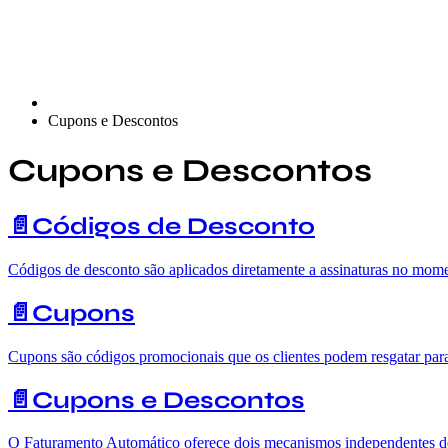
Cupons e Descontos
Cupons e Descontos
📄️
Códigos de Desconto
Códigos de desconto são aplicados diretamente a assinaturas no mome
📄️
Cupons
Cupons são códigos promocionais que os clientes podem resgatar para
📄️
Cupons e Descontos
O Faturamento Automático oferece dois mecanismos independentes de 