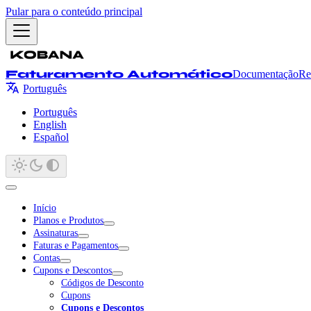
Pular para o conteúdo principal
Faturamento Automático
Documentação
Re
Português
Português
English
Español
Início
Planos e Produtos
Assinaturas
Faturas e Pagamentos
Contas
Cupons e Descontos
Códigos de Desconto
Cupons
Cupons e Descontos