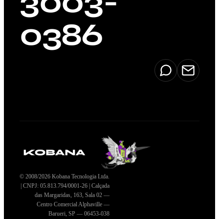
3003-
0386
© 2008/2026 Kobana Tecnologia Ltda.
| CNPJ: 05.813.794/0001-26 | Calçada
das Margaridas, 163, Sala 02 —
Centro Comercial Alphaville —
Barueri, SP — 06453-038