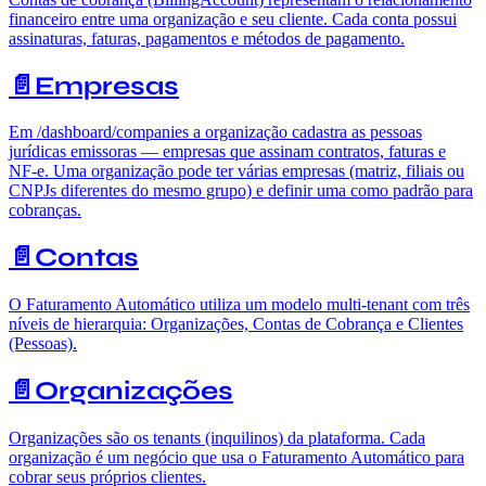
financeiro entre uma organização e seu cliente. Cada conta possui
assinaturas, faturas, pagamentos e métodos de pagamento.
📄️
Empresas
Em /dashboard/companies a organização cadastra as pessoas
jurídicas emissoras — empresas que assinam contratos, faturas e
NF-e. Uma organização pode ter várias empresas (matriz, filiais ou
CNPJs diferentes do mesmo grupo) e definir uma como padrão para
cobranças.
📄️
Contas
O Faturamento Automático utiliza um modelo multi-tenant com três
níveis de hierarquia: Organizações, Contas de Cobrança e Clientes
(Pessoas).
📄️
Organizações
Organizações são os tenants (inquilinos) da plataforma. Cada
organização é um negócio que usa o Faturamento Automático para
cobrar seus próprios clientes.