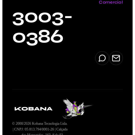
Comercial
3003-
0386
© 2008/2026 Kobana Tecnologia Ltda.
| CNPJ: 05.813.794/0001-26 | Calçada