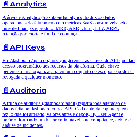
📄️
Analytics
A área de Analytics (/dashboard/analytics) traduz os dados
operacionais do faturamento em métricas SaaS consumíveis pelo
time de finanças e produto: MRR, ARR, churn, LTV, ARPU,
retenção por coorte e funil de cobrança.
📄️
API Keys
Em /dashboard/api a organização gerencia as chaves de API que dão
acesso programático aos recursos da plataforma. Cada chave
pertence a uma organização, tem um conjunto de escopos e pode ser
revogada a qualquer momento.
📄️
Auditoria
A trilha de auditoria (/dashboard/audit) registra toda alteração de
dados feita no dashboard ou via API. Cada entrada captura quem
fez, o que foi alterado, valores antes e depois, IP, User-Agent e
horário, formando um histórico imutável para compliance, debug e
análise de incidentes.