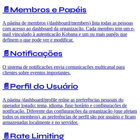
📄️
Membros e Papéis
A página de membros (/dashboard/members) lista todas as pessoas
com acesso ao dashboard da organização. Cada membro tem um e-
mail vinculado à autenticação Kobana e um ou mais papéis que
definem o que pode ver e modificar.
📄️
Notificações
O sistema de notificações envia comunicações multicanal para
clientes sobre eventos importantes.
📄️
Perfil do Usuário
A página /dashboard/profile reúne as preferências pessoais do
operador logado: tema, idioma, fuso horário e configurações de
notificação. Diferente das configurações da organização (que afetam
todos os membros), as preferências de perfil são por usuário e ficam
armazenadas localmente e no servidor.
📄️
Rate Limiting