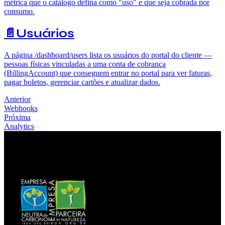
métrica que o catálogo defina como "uso" e que seja cobrada por
consumo.
📄️
Usuários
A página /dashboard/users lista os usuários do portal do cliente —
pessoas físicas vinculadas a uma conta de cobrança
(BillingAccount) que conseguem entrar no portal para ver faturas,
pagar boletos, gerenciar cartões e atualizar dados.
Anterior
Webhooks
Próxima
Analytics