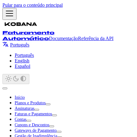
Pular para o conteúdo principal
Faturamento
Automático
Documentação
Referência da API
Português
Português
English
Español
Início
Planos e Produtos
Assinaturas
Faturas e Pagamentos
Contas
Cupons e Descontos
Gateways de Pagamento
Gestão de Inadimplência