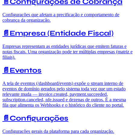
📄️
Configurações de Cobrança
Configurações que afetam a precificação e comportamento de
cobrança da organização.
📄️
Empresa (Entidade Fiscal)
Empresas representam as entidades jurídicas que emitem faturas e
notas fiscais. Uma organização pode ter múltiplas empresas (matriz e
filiais).
📄️
Eventos
A tela de eventos (/dashboard/events) expõe o stream interno de
eventos de domínio gerados pelo sistema toda vez que um estado
relevante muda — invoice.created, payment.succeeded,
subscription.canceled, nfe.issued e dezenas de outros. É a mesma
fila que alimenta os Webhooks e o histórico do cliente no portal.
📄️
Configurações
Configurações gerais da plataforma para cada organização.