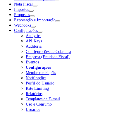
Nota Fiscal
Impostos
Propostas
Exportação e Importação
Webhooks
Configurações
Analytics
API Keys
Auditoria
Configurações de Cobrança
Empresa (Entidade Fiscal)
Eventos
Configurações
Membros e Papéis
Notificações
Perfil do Usuário
Rate Limiting
Relatórios
Templates de E-mail
Uso e Consumo
Usuários