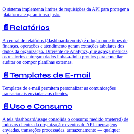
O sistema implementa limites de requisições da API para proteger a
plataforma e garantir uso justo.
📄️
Relatórios
A central de relatórios (/dashboard/reports) é o lugar onde times de
finanças, operações e atendimento geram extrações tabulares dos
dados da organização. Diferente de Analytics, que agrega métricas,
os relatórios entregam dados linha-a-linha prontos para conciliar,
auditar ou compor planilhas externas.
📄️
Templates de E-mail
Templates de e-mail permitem personalizar as comunicações
transacionais enviadas aos clientes.
📄️
Uso e Consumo
A tela /dashboard/usage consolida o consumo medido (metered) de
todos os clientes da organização: eventos de API, mensagens
enviadas, transações processadas, armazenamento — qualquer