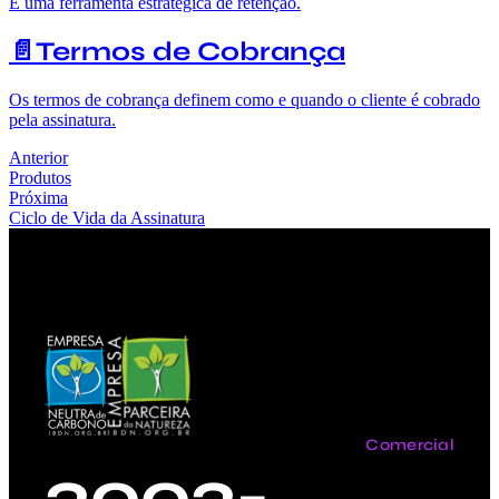
É uma ferramenta estratégica de retenção.
📄️
Termos de Cobrança
Os termos de cobrança definem como e quando o cliente é cobrado
pela assinatura.
Anterior
Produtos
Próxima
Ciclo de Vida da Assinatura
Comercial
3003-