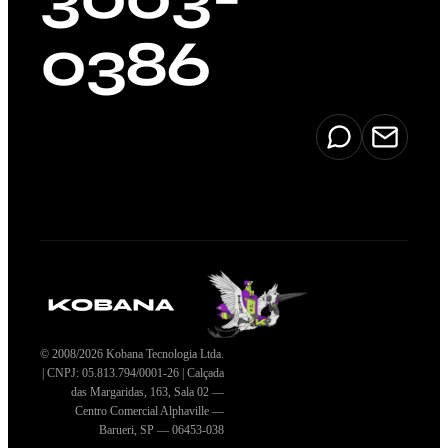
0386
© 2008/2026 Kobana Tecnologia Ltda.
| CNPJ: 05.813.794/0001-26 | Calçada
das Margaridas, 163, Sala 02 —
Centro Comercial Alphaville —
Barueri, SP — 06453-038