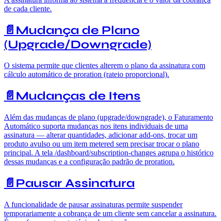
de cada cliente.
📄️
Mudança de Plano
(Upgrade/Downgrade)
O sistema permite que clientes alterem o plano da assinatura com
cálculo automático de proration (rateio proporcional).
📄️
Mudanças de Itens
Além das mudanças de plano (upgrade/downgrade), o Faturamento
Automático suporta mudanças nos itens individuais de uma
assinatura — alterar quantidades, adicionar add-ons, trocar um
produto avulso ou um item metered sem precisar trocar o plano
principal. A tela /dashboard/subscription-changes agrupa o histórico
dessas mudanças e a configuração padrão de proration.
📄️
Pausar Assinatura
A funcionalidade de pausar assinaturas permite suspender
temporariamente a cobrança de um cliente sem cancelar a assinatura.